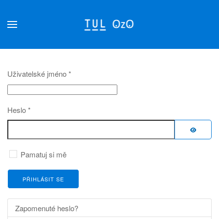
Přejít na hlavní obsah
Uživatelské jméno
*
Heslo
*
ZOBRAZ
Pamatuj si mě
PŘIHLÁSIT SE
Zapomenuté heslo?